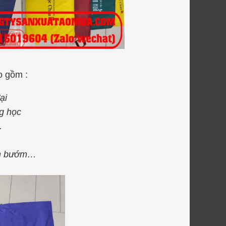
o gồm :
̣i
g học
.
nh bướm…