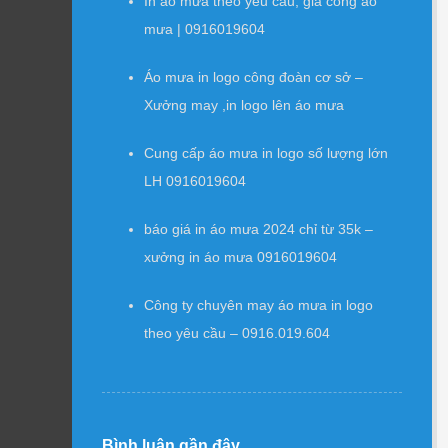
In áo mưa theo yêu cầu, gia công áo
mưa | 0916019604
Áo mưa in logo công đoàn cơ sở –
Xưởng may ,in logo lên áo mưa
Cung cấp áo mưa in logo số lượng lớn
LH 0916019604
báo giá in áo mưa 2024 chỉ từ 35k –
xưởng in áo mưa 0916019604
Công ty chuyên may áo mưa in logo
theo yêu cầu – 0916.019.604
Bình luận gần đây