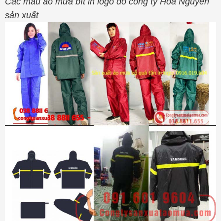
Các mẫu áo mưa bít in logo do công ty Hoa Nguyên
sản xuất