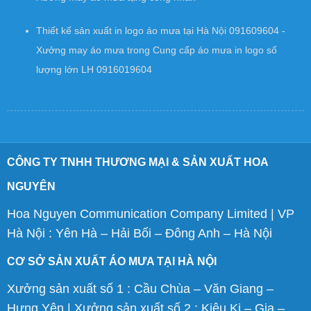
Thiết kế sản xuất in logo áo mưa tại Hà Nội 091609604 -
Xưởng may áo mưa
trong
Cung cấp áo mưa in logo số
lượng lớn LH 0916019604
CÔNG TY TNHH THƯƠNG MẠI & SẢN XUẤT HOA
NGUYÊN
Hoa Nguyen Communication Company Limited | VP
Hà Nội : Yên Hà – Hải Bối – Đông Anh – Hà Nội
CƠ SỞ SẢN XUẤT ÁO MƯA TẠI HÀ NỘI
Xưởng sản xuất số 1 : Cầu Chùa – Văn Giang –
Hưng Yên | Xưởng sản xuất số 2 : Kiêu Kị – Gia –