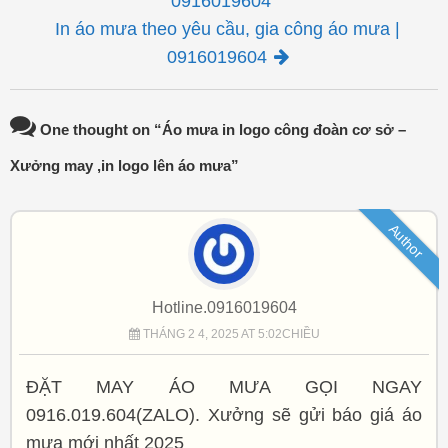
0916019604
In áo mưa theo yêu cầu, gia công áo mưa |
0916019604
One thought on “
Áo mưa in logo công đoàn cơ sở –
Xưởng may ,in logo lên áo mưa
”
Author
Hotline.0916019604
THÁNG 2 4, 2025 AT 5:02CHIỀU
ĐẶT MAY ÁO MƯA GỌI NGAY
0916.019.604(ZALO). Xưởng sẽ gửi báo giá áo
mưa mới nhất 2025