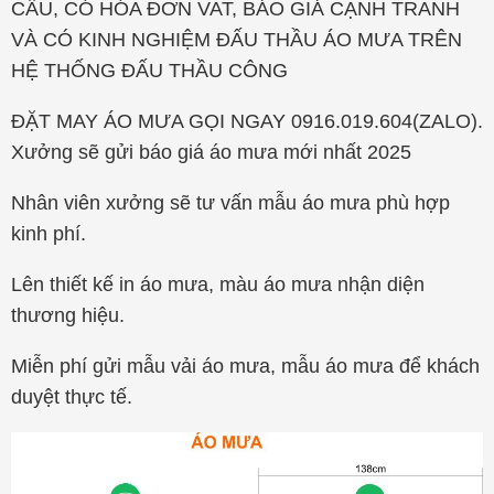
CẦU, CÓ HÓA ĐƠN VAT, BÁO GIÁ CẠNH TRANH
VÀ CÓ KINH NGHIỆM ĐẤU THẦU ÁO MƯA TRÊN
HỆ THỐNG ĐẤU THẦU CÔNG
ĐẶT MAY ÁO MƯA GỌI NGAY 0916.019.604(ZALO).
Xưởng sẽ gửi báo giá áo mưa mới nhất 2025
Nhân viên xưởng sẽ tư vấn mẫu áo mưa phù hợp
kinh phí.
Lên thiết kế in áo mưa, màu áo mưa nhận diện
thương hiệu.
Miễn phí gửi mẫu vải áo mưa, mẫu áo mưa để khách
duyệt thực tế.