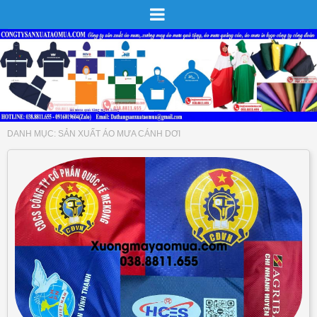
DANH MỤC:
SẢN XUẤT ÁO MƯA CÁNH DƠI