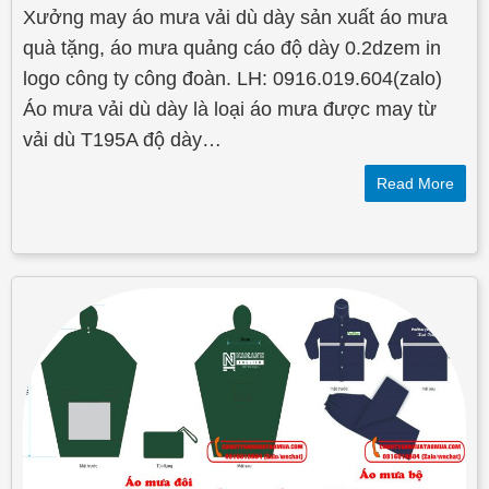
Xưởng may áo mưa vải dù dày sản xuất áo mưa
quà tặng, áo mưa quảng cáo độ dày 0.2dzem in
logo công ty công đoàn. LH: 0916.019.604(zalo)
Áo mưa vải dù dày là loại áo mưa được may từ
vải dù T195A độ dày…
Read More