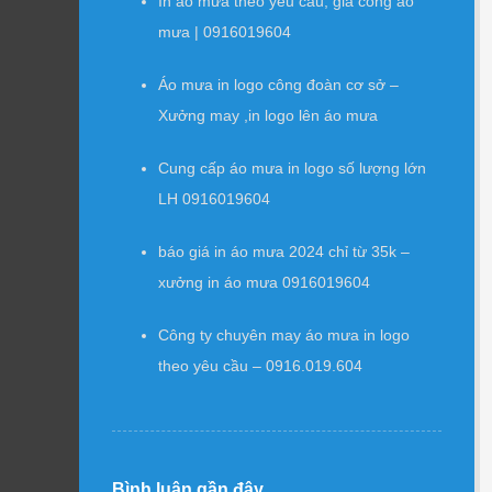
In áo mưa theo yêu cầu, gia công áo
mưa | 0916019604
Áo mưa in logo công đoàn cơ sở –
Xưởng may ,in logo lên áo mưa
Cung cấp áo mưa in logo số lượng lớn
LH 0916019604
báo giá in áo mưa 2024 chỉ từ 35k –
xưởng in áo mưa 0916019604
Công ty chuyên may áo mưa in logo
theo yêu cầu – 0916.019.604
Bình luận gần đây