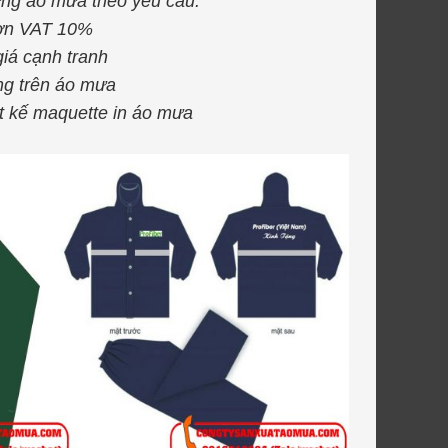
ựng áo mưa theo yêu cầu.
đơn VAT 10%
iá cạnh tranh
ng trên áo mưa
ết kế maquette in áo mưa