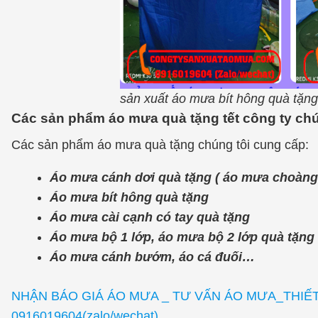
sản xuất áo mưa bít hông quà tặng
Các sản phẩm áo mưa quà tặng tết công ty chú
Các sản phẩm áo mưa quà tặng chúng tôi cung cấp:
Áo mưa cánh dơi quà tặng ( áo mưa choàng, 
Áo mưa bít hông quà tặng
Áo mưa cài cạnh có tay quà tặng
Áo mưa bộ 1 lớp, áo mưa bộ 2 lớp quà tặng
Áo mưa cánh bướm, áo cá đuối…
NHẬN BÁO GIÁ ÁO MƯA _ TƯ VẤN ÁO MƯA_THIẾT
0916019604(zalo/wechat)