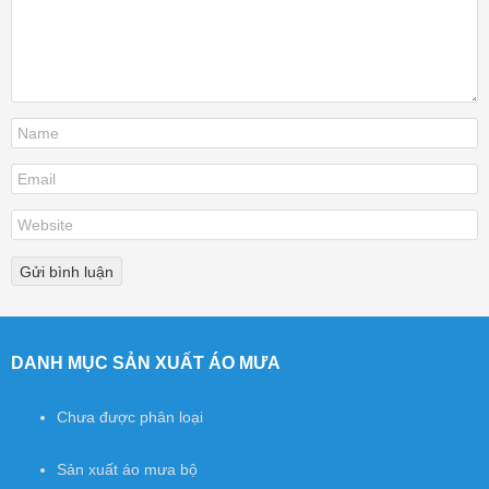
DANH MỤC SẢN XUẤT ÁO MƯA
Chưa được phân loại
Sản xuất áo mưa bộ