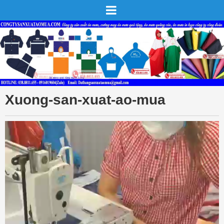
Xuong-san-xuat-ao-mua
Trình
chơi
Video