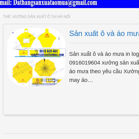
THẺ:
XƯỞNG SẢN XUẤT Ô TẠI HÀ NỘI
Sản xuất ô và áo mưa
Sản xuất ô và áo mưa in lo
0916019604 xưởng sản xuất 
áo mưa theo yêu cầu Xưởng
may áo…