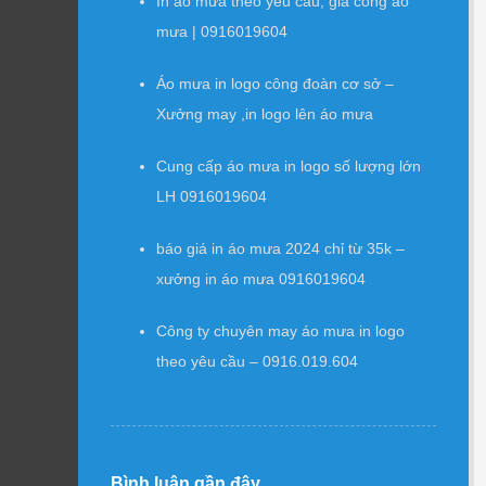
In áo mưa theo yêu cầu, gia công áo
mưa | 0916019604
Áo mưa in logo công đoàn cơ sở –
Xưởng may ,in logo lên áo mưa
Cung cấp áo mưa in logo số lượng lớn
LH 0916019604
báo giá in áo mưa 2024 chỉ từ 35k –
xưởng in áo mưa 0916019604
Công ty chuyên may áo mưa in logo
theo yêu cầu – 0916.019.604
Bình luận gần đây