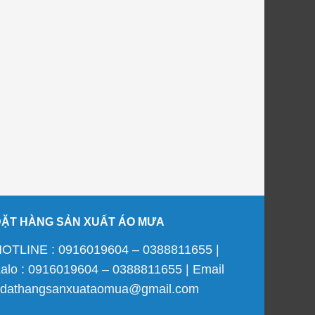
ĐẶT HÀNG SẢN XUẤT ÁO MƯA
OTLINE : 0916019604 – 0388811655 |
alo : 0916019604 – 0388811655 | Email
 dathangsanxuataomua@gmail.com