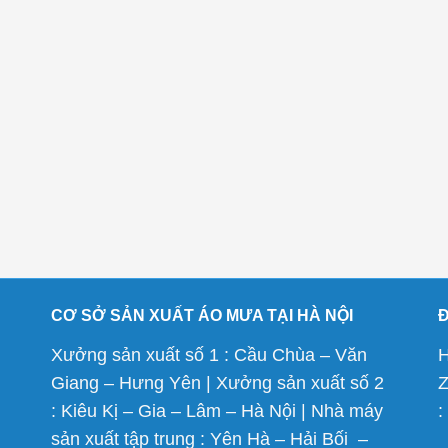
CƠ SỞ SẢN XUẤT ÁO MƯA TẠI HÀ NỘI
Xưởng sản xuất số 1 : Cầu Chùa – Văn
H
Giang – Hưng Yên | Xưởng sản xuất số 2
Z
: Kiêu Kị – Gia – Lâm – Hà Nội | Nhà máy
:
sản xuất tập trung : Yên Hà – Hải Bối –