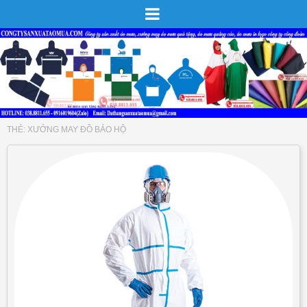
THẺ:
XƯỞNG MAY ĐỒ BẢO HỘ