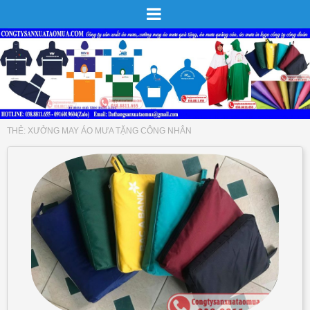
THẺ:
XƯỞNG MAY ÁO MƯA TẶNG CÔNG NHÂN