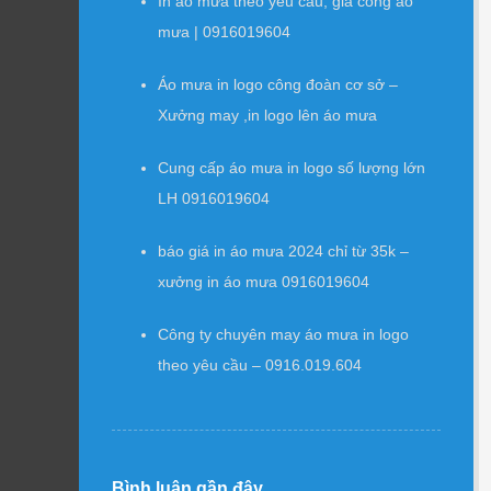
In áo mưa theo yêu cầu, gia công áo
mưa | 0916019604
Áo mưa in logo công đoàn cơ sở –
Xưởng may ,in logo lên áo mưa
Cung cấp áo mưa in logo số lượng lớn
LH 0916019604
báo giá in áo mưa 2024 chỉ từ 35k –
xưởng in áo mưa 0916019604
Công ty chuyên may áo mưa in logo
theo yêu cầu – 0916.019.604
Bình luận gần đây