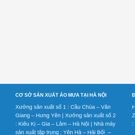
CƠ SỞ SẢN XUẤT ÁO MƯA TẠI HÀ NỘI
Xưởng sản xuất số 1 : Cầu Chùa – Văn
H
Giang – Hưng Yên | Xưởng sản xuất số 2
Z
: Kiêu Kị – Gia – Lâm – Hà Nội | Nhà máy
:
sản xuất tập trung : Yên Hà – Hải Bối –