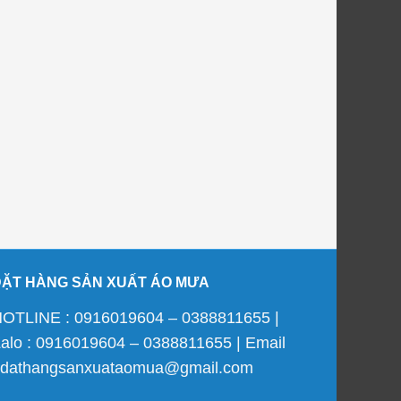
ĐẶT HÀNG SẢN XUẤT ÁO MƯA
OTLINE : 0916019604 – 0388811655 |
alo : 0916019604 – 0388811655 | Email
 dathangsanxuataomua@gmail.com