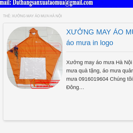
THẺ:
XƯỞNG MAY ÁO MƯA HÀ NỘI
XƯỞNG MAY ÁO MƯA
áo mưa in logo
Xưởng may áo mưa Hà Nội 
mưa quà tặng, áo mưa quảng
mưa 0916019604 Chúng tôi l
Đông…