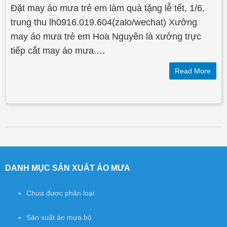
Đặt may áo mưa trẻ em làm quà tặng lễ tết, 1/6,
trung thu lh0916.019.604(zalo/wechat) Xưởng
may áo mưa trẻ em Hoa Nguyên là xưởng trực
tiếp cắt may áo mưa.…
Read More
Post navigation
DANH MỤC SẢN XUẤT ÁO MƯA
Chưa được phân loại
Sản xuất áo mưa bộ