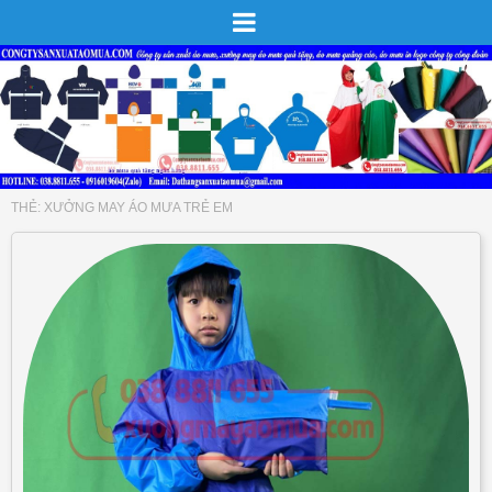
THẺ:
XƯỞNG MAY ÁO MƯA TRẺ EM