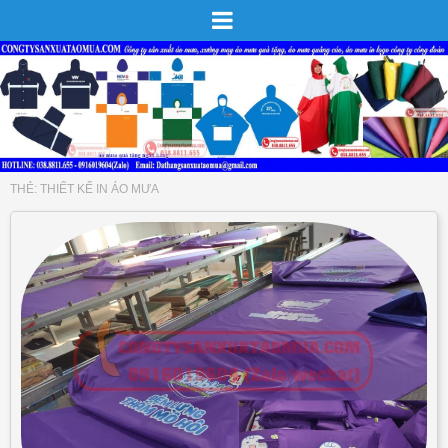
THẺ:
THIẾT KẾ IN ÁO MƯA