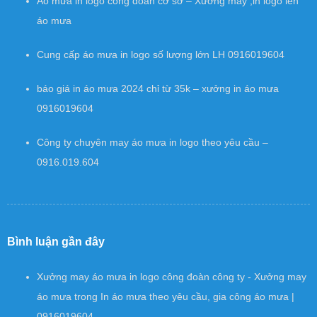
Áo mưa in logo công đoàn cơ sở – Xưởng may ,in logo lên
áo mưa
Cung cấp áo mưa in logo số lượng lớn LH 0916019604
báo giá in áo mưa 2024 chỉ từ 35k – xưởng in áo mưa
0916019604
Công ty chuyên may áo mưa in logo theo yêu cầu –
0916.019.604
Bình luận gần đây
Xưởng may áo mưa in logo công đoàn công ty - Xưởng may
áo mưa
trong
In áo mưa theo yêu cầu, gia công áo mưa |
0916019604