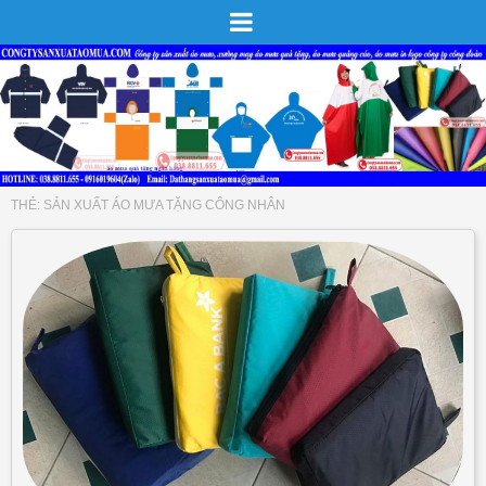
THẺ:
SẢN XUẤT ÁO MƯA TẶNG CÔNG NHÂN