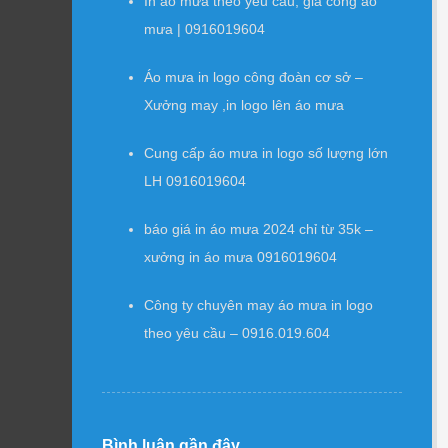
In áo mưa theo yêu cầu, gia công áo
mưa | 0916019604
Áo mưa in logo công đoàn cơ sở –
Xưởng may ,in logo lên áo mưa
Cung cấp áo mưa in logo số lượng lớn
LH 0916019604
báo giá in áo mưa 2024 chỉ từ 35k –
xưởng in áo mưa 0916019604
Công ty chuyên may áo mưa in logo
theo yêu cầu – 0916.019.604
Bình luận gần đây