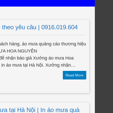
 theo yêu cầu | 0916.019.604
ách hàng, áo mưa quảng cáo thương hiệu
MƯA HOA NGUYÊN
 để nhận báo giá Xưởng áo mưa Hoa
à in áo mưa tại Hà Nội. Xưởng nhận…
Read More
a tại Hà Nội | In áo mưa quà