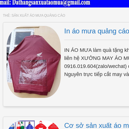
THẺ:
SẢN XUẤT ÁO MƯA QUẢNG CÁO
In áo mưa quảng cáo
IN ÁO MƯA làm quà tặng kh
liên hệ XƯỞNG MAY ÁO 
0916.019.604(zalo/wechat)
Nguyên trực tiếp cắt may v
Cơ sở sản xuất áo mư