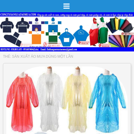
THẺ:
SẢN XUẤT ÁO MƯA DÙNG MỘT LẦN