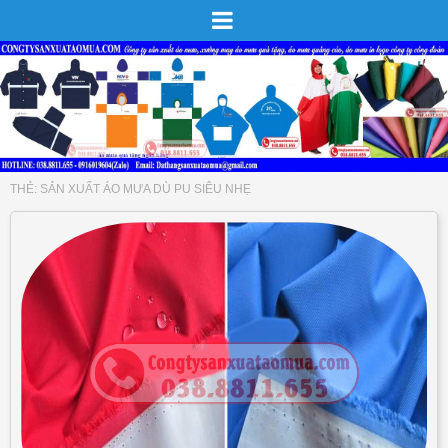
THẺ:
SẢN XUẤT ÁO MƯA DÙ PU SIÊU NHẸ