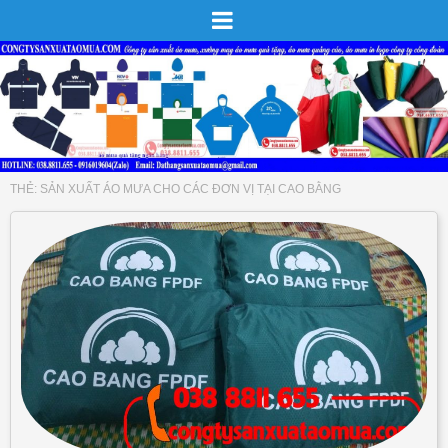
THẺ:
SẢN XUẤT ÁO MƯA CHO CÁC ĐƠN VỊ TẠI CAO BẰNG