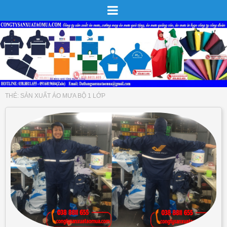
THẺ:
SẢN XUẤT ÁO MƯA BỘ 1 LỚP