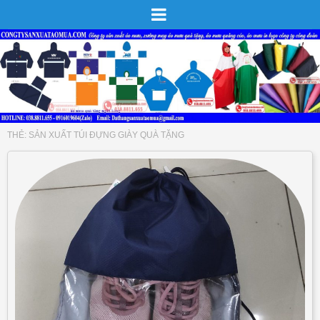
THẺ:
SẢN XUẤT TÚI ĐỰNG GIÀY QUÀ TẶNG