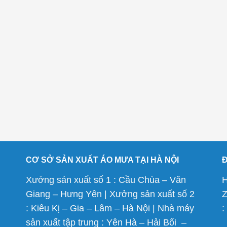
CƠ SỞ SẢN XUẤT ÁO MƯA TẠI HÀ NỘI
Xưởng sản xuất số 1 : Cầu Chùa – Văn
H
Giang – Hưng Yên | Xưởng sản xuất số 2
Z
: Kiêu Kị – Gia – Lâm – Hà Nội | Nhà máy
:
sản xuất tập trung : Yên Hà – Hải Bối –