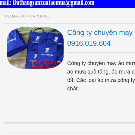
THẺ:
MAY ÁO MƯA IN LOGO
Công ty chuyên may 
0916.019.604
Công ty chuyên may áo mưa 
áo mưa quà tặng, áo mưa q
tốt. Các loại áo mưa công t
chất…