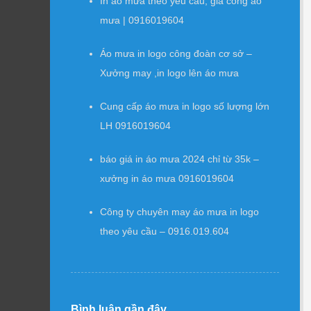
In áo mưa theo yêu cầu, gia công áo
mưa | 0916019604
Áo mưa in logo công đoàn cơ sở –
Xưởng may ,in logo lên áo mưa
Cung cấp áo mưa in logo số lượng lớn
LH 0916019604
báo giá in áo mưa 2024 chỉ từ 35k –
xưởng in áo mưa 0916019604
Công ty chuyên may áo mưa in logo
theo yêu cầu – 0916.019.604
Bình luận gần đây