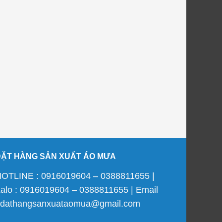
ĐẶT HÀNG SẢN XUẤT ÁO MƯA
OTLINE : 0916019604 – 0388811655 |
alo : 0916019604 – 0388811655 | Email
 dathangsanxuataomua@gmail.com