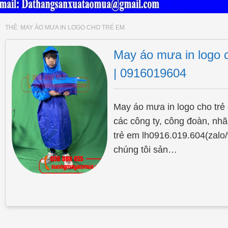
THẺ:
MAY ÁO MƯA IN LOGO CHO TRẺ EM
May áo mưa in logo 
| 0916019604
May áo mưa in logo cho trẻ 
các công ty, công đoàn, nha
trẻ em lh0916.019.604(zalo/
chúng tôi sản…