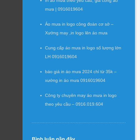
In áo mưa theo yêu cầu, gia công áo
mưa | 0916019604
Áo mưa in logo công đoàn cơ sở –
Xưởng may ,in logo lên áo mưa
Cung cấp áo mưa in logo số lượng lớn
LH 0916019604
báo giá in áo mưa 2024 chỉ từ 35k –
xưởng in áo mưa 0916019604
Công ty chuyên may áo mưa in logo
theo yêu cầu – 0916.019.604
Bình luận gần đây