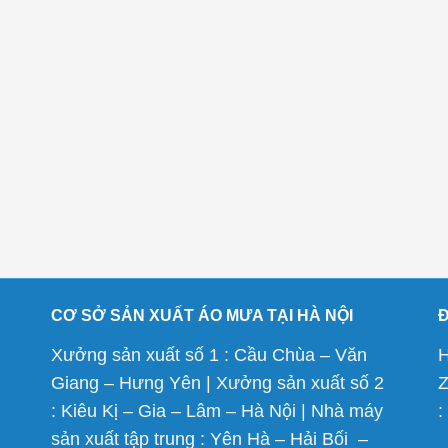
CƠ SỞ SẢN XUẤT ÁO MƯA TẠI HÀ NỘI
Xưởng sản xuất số 1 : Cầu Chùa – Văn
H
Giang – Hưng Yên | Xưởng sản xuất số 2
Z
: Kiêu Kị – Gia – Lâm – Hà Nội | Nhà máy
:
sản xuất tập trung : Yên Hà – Hải Bối –