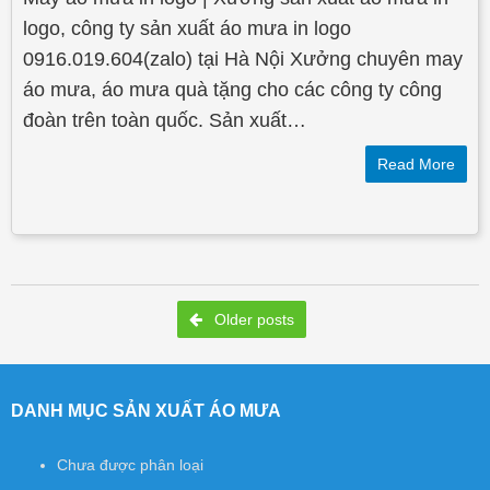
logo, công ty sản xuất áo mưa in logo
0916.019.604(zalo) tại Hà Nội Xưởng chuyên may
áo mưa, áo mưa quà tặng cho các công ty công
đoàn trên toàn quốc. Sản xuất…
Read More
Post navigation
Older posts
DANH MỤC SẢN XUẤT ÁO MƯA
Chưa được phân loại