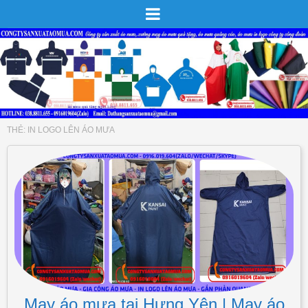
THẺ:
IN LOGO LÊN ÁO MƯA
May áo mưa tại Hưng Yên | May áo