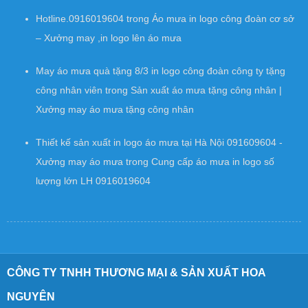
Hotline.0916019604
trong
Áo mưa in logo công đoàn cơ sở
– Xưởng may ,in logo lên áo mưa
May áo mưa quà tặng 8/3 in logo công đoàn công ty tặng
công nhân viên
trong
Sản xuất áo mưa tặng công nhân |
Xưởng may áo mưa tặng công nhân
Thiết kế sản xuất in logo áo mưa tại Hà Nội 091609604 -
Xưởng may áo mưa
trong
Cung cấp áo mưa in logo số
lượng lớn LH 0916019604
CÔNG TY TNHH THƯƠNG MẠI & SẢN XUẤT HOA
NGUYÊN