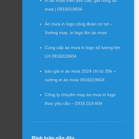
In áo mưa theo yêu cầu, gia công áo
mưa | 0916019604
Áo mưa in logo công đoàn cơ sở –
Xưởng may ,in logo lên áo mưa
Cung cấp áo mưa in logo số lượng lớn
LH 0916019604
báo giá in áo mưa 2024 chỉ từ 35k –
xưởng in áo mưa 0916019604
Công ty chuyên may áo mưa in logo
theo yêu cầu – 0916.019.604
Bình luận gần đây