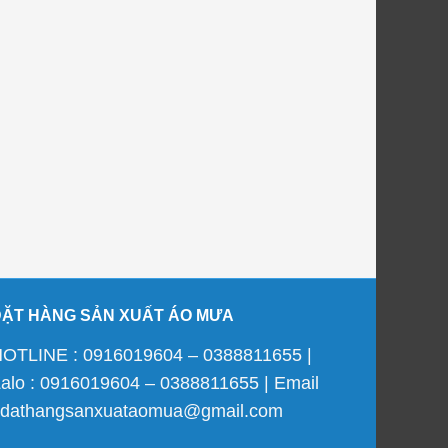
ĐẶT HÀNG SẢN XUẤT ÁO MƯA
OTLINE : 0916019604 – 0388811655 |
alo : 0916019604 – 0388811655 | Email
 dathangsanxuataomua@gmail.com