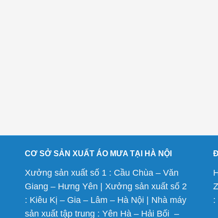
CƠ SỞ SẢN XUẤT ÁO MƯA TẠI HÀ NỘI
Xưởng sản xuất số 1 : Cầu Chùa – Văn
H
Giang – Hưng Yên | Xưởng sản xuất số 2
Z
: Kiêu Kị – Gia – Lâm – Hà Nội | Nhà máy
:
sản xuất tập trung : Yên Hà – Hải Bối –