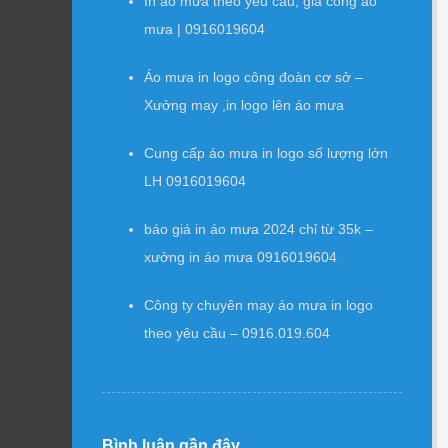
In áo mưa theo yêu cầu, gia công áo
mưa | 0916019604
Áo mưa in logo công đoàn cơ sở –
Xưởng may ,in logo lên áo mưa
Cung cấp áo mưa in logo số lượng lớn
LH 0916019604
báo giá in áo mưa 2024 chỉ từ 35k –
xưởng in áo mưa 0916019604
Công ty chuyên may áo mưa in logo
theo yêu cầu – 0916.019.604
Bình luận gần đây