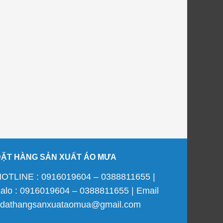
ĐẶT HÀNG SẢN XUẤT ÁO MƯA
OTLINE : 0916019604 – 0388811655 |
alo : 0916019604 – 0388811655 | Email
 dathangsanxuataomua@gmail.com