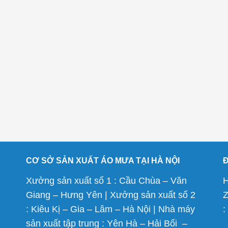
CƠ SỞ SẢN XUẤT ÁO MƯA TẠI HÀ NỘI
Xưởng sản xuất số 1 : Cầu Chùa – Văn
H
Giang – Hưng Yên | Xưởng sản xuất số 2
Z
: Kiêu Kị – Gia – Lâm – Hà Nội | Nhà máy
:
sản xuất tập trung : Yên Hà – Hải Bối –