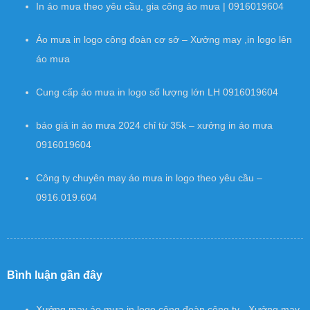
In áo mưa theo yêu cầu, gia công áo mưa | 0916019604
Áo mưa in logo công đoàn cơ sở – Xưởng may ,in logo lên
áo mưa
Cung cấp áo mưa in logo số lượng lớn LH 0916019604
báo giá in áo mưa 2024 chỉ từ 35k – xưởng in áo mưa
0916019604
Công ty chuyên may áo mưa in logo theo yêu cầu –
0916.019.604
Bình luận gần đây
Xưởng may áo mưa in logo công đoàn công ty - Xưởng may