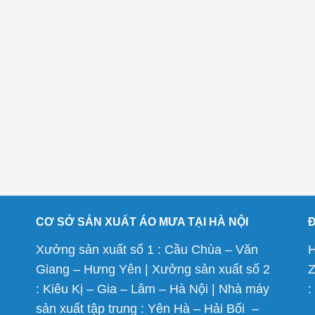
CƠ SỞ SẢN XUẤT ÁO MƯA TẠI HÀ NỘI
Xưởng sản xuất số 1 : Cầu Chùa – Văn
H
Giang – Hưng Yên | Xưởng sản xuất số 2
Z
: Kiêu Kị – Gia – Lâm – Hà Nội | Nhà máy
:
sản xuất tập trung : Yên Hà – Hải Bối –