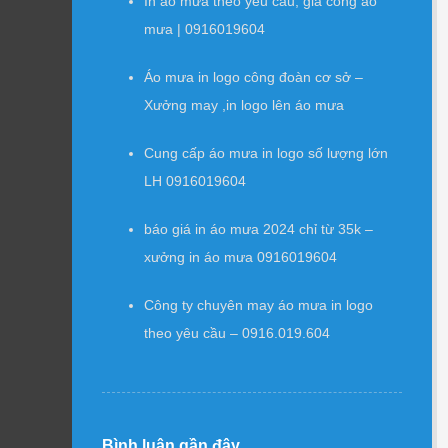
In áo mưa theo yêu cầu, gia công áo
mưa | 0916019604
Áo mưa in logo công đoàn cơ sở –
Xưởng may ,in logo lên áo mưa
Cung cấp áo mưa in logo số lượng lớn
LH 0916019604
báo giá in áo mưa 2024 chỉ từ 35k –
xưởng in áo mưa 0916019604
Công ty chuyên may áo mưa in logo
theo yêu cầu – 0916.019.604
Bình luận gần đây