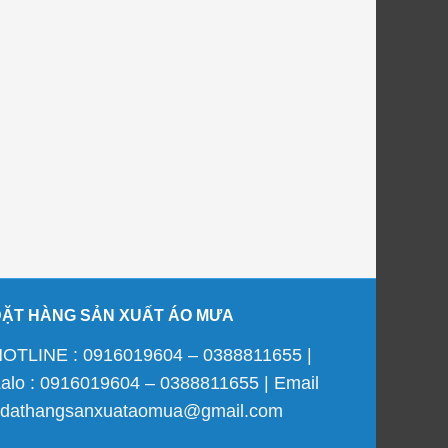
ĐẶT HÀNG SẢN XUẤT ÁO MƯA
OTLINE : 0916019604 – 0388811655 |
alo : 0916019604 – 0388811655 | Email
 dathangsanxuataomua@gmail.com