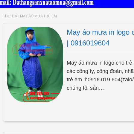
THẺ:
ĐẶT MAY ÁO MƯA TRẺ EM
May áo mưa in logo 
| 0916019604
May áo mưa in logo cho trẻ 
các công ty, công đoàn, nha
trẻ em lh0916.019.604(zalo/
chúng tôi sản…