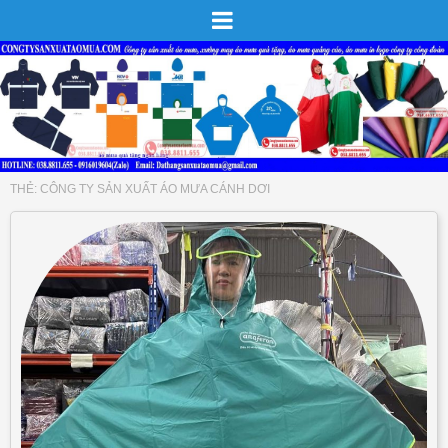
THẺ:
CÔNG TY SẢN XUẤT ÁO MƯA CÁNH DƠI