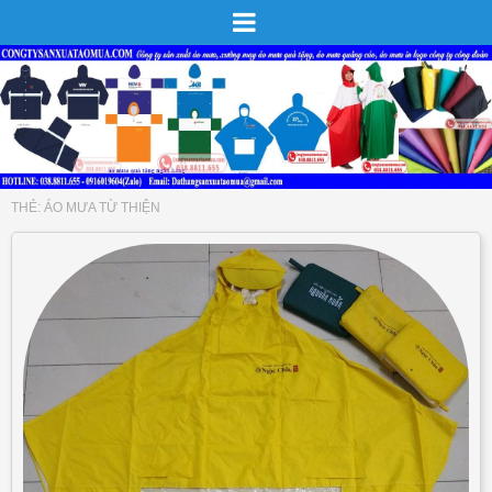
THẺ:
ÁO MƯA TỪ THIỆN