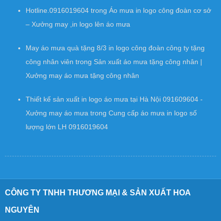
Hotline.0916019604
trong
Áo mưa in logo công đoàn cơ sở
– Xưởng may ,in logo lên áo mưa
May áo mưa quà tặng 8/3 in logo công đoàn công ty tặng
công nhân viên
trong
Sản xuất áo mưa tặng công nhân |
Xưởng may áo mưa tặng công nhân
Thiết kế sản xuất in logo áo mưa tại Hà Nội 091609604 -
Xưởng may áo mưa
trong
Cung cấp áo mưa in logo số
lượng lớn LH 0916019604
CÔNG TY TNHH THƯƠNG MẠI & SẢN XUẤT HOA
NGUYÊN