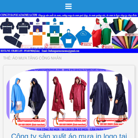
THẺ:
ÁO MƯA TẶNG CÔNG NHÂN
Công ty sản xuất áo mưa in logo tại