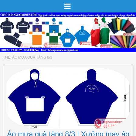
THẺ:
ÁO MƯA QUÀ TẶNG 8/3
Áo mưa quà tặng 8/3 | Xưởng may áo