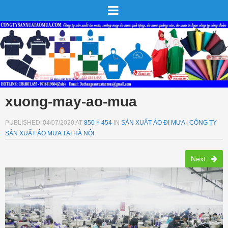
xuong-may-ao-mua
PUBLISHED
04/07/2020
AT
850 × 454
IN
SẢN XUẤT ÁO ĐI MƯA | CÔNG TY
SẢN XUẤT ÁO MƯA TẠI HÀ NỘI
Next