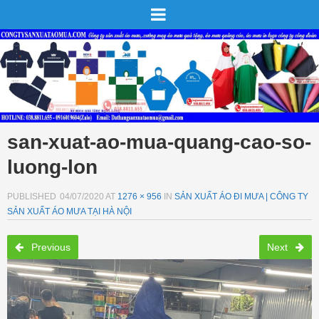
san-xuat-ao-mua-quang-cao-so-
luong-lon
PUBLISHED
04/07/2020
AT
1276 × 956
IN
SẢN XUẤT ÁO ĐI MƯA | CÔNG TY
SẢN XUẤT ÁO MƯA TẠI HÀ NỘI
Previous
Next