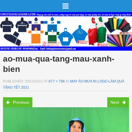
ao-mua-qua-tang-mau-xanh-
bien
PUBLISHED
20/12/2021
AT
677 × 796
IN
MAY ÁO MƯA IN LOGO LÀM QUÀ
TẶNG TẾT 2021
Previous
Next