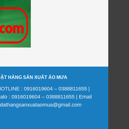
ĐẶT HÀNG SẢN XUẤT ÁO MƯA
OTLINE : 0916019604 – 0388811655 |
alo : 0916019604 – 0388811655 | Email
 dathangsanxuataomua@gmail.com