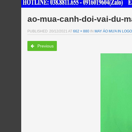
ao-mua-canh-doi-vai-du-m
PUBLISHED
20/12/2021
AT
662 × 880
IN
MAY ÁO MƯA IN LOGO
Previous