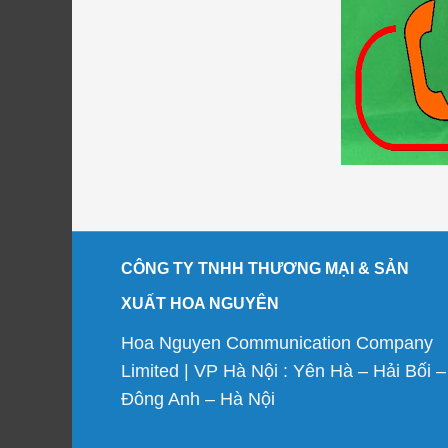
CÔNG TY TNHH THƯƠNG MẠI & SẢN
XUẤT HOA NGUYÊN
Hoa Nguyen Communication Company
Limited | VP Hà Nội : Yên Hà – Hải Bối –
Đông Anh – Hà Nội