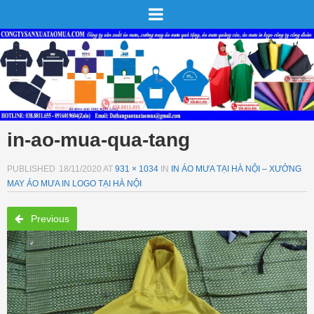
in-ao-mua-qua-tang
PUBLISHED
18/11/2020
AT
931 × 1034
IN
IN ÁO MƯA TẠI HÀ NỘI – XƯỞNG
MAY ÁO MƯA IN LOGO TẠI HÀ NỘI
Previous