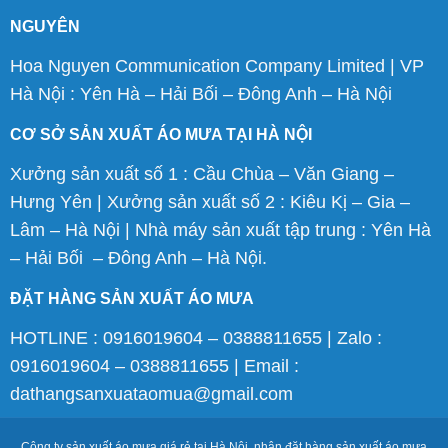
NGUYÊN
Hoa Nguyen Communication Company Limited | VP
Hà Nội : Yên Hà – Hải Bối – Đông Anh – Hà Nội
CƠ SỞ SẢN XUẤT ÁO MƯA TẠI HÀ NỘI
Xưởng sản xuất số 1 : Cầu Chùa – Văn Giang –
Hưng Yên | Xưởng sản xuất số 2 : Kiêu Kị – Gia –
Lâm – Hà Nội | Nhà máy sản xuất tập trung : Yên Hà
– Hải Bối – Đông Anh – Hà Nội.
ĐẶT HÀNG SẢN XUẤT ÁO MƯA
HOTLINE : 0916019604 – 0388811655 | Zalo :
0916019604 – 0388811655 | Email :
dathangsanxuataomua@gmail.com
Công ty sản xuất áo mưa giá rẻ tại Hà Nội, nhận đặt hàng sản xuất áo mưa