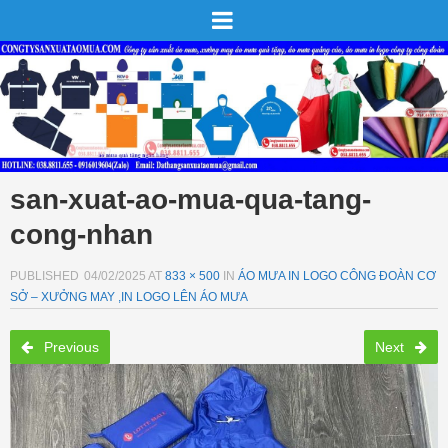
san-xuat-ao-mua-qua-tang-
cong-nhan
PUBLISHED
04/02/2025
AT
833 × 500
IN
ÁO MƯA IN LOGO CÔNG ĐOÀN CƠ
SỞ – XƯỞNG MAY ,IN LOGO LÊN ÁO MƯA
Previous
Next