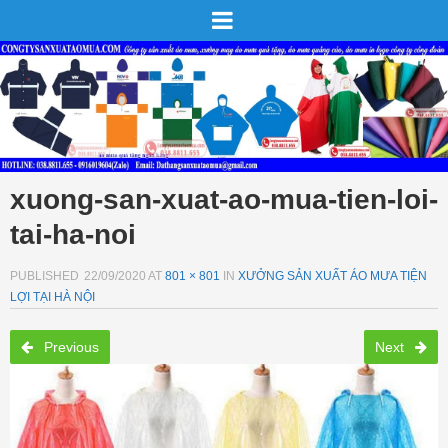
xuong-san-xuat-ao-mua-tien-loi-
tai-ha-noi
PUBLISHED
22/09/2020
AT
801 × 801
IN
XƯỞNG SẢN XUẤT ÁO MƯA TIỆN
LỢI TẠI HÀ NỘI
Previous
Next