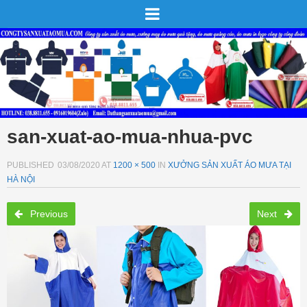
san-xuat-ao-mua-nhua-pvc
PUBLISHED
03/08/2020
AT
1200 × 500
IN
XƯỞNG SẢN XUẤT ÁO MƯA TẠI
HÀ NỘI
Previous
Next