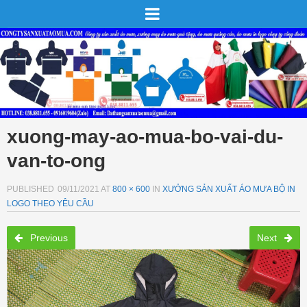
xuong-may-ao-mua-bo-vai-du-
van-to-ong
PUBLISHED
09/11/2021
AT
800 × 600
IN
XƯỞNG SẢN XUẤT ÁO MƯA BỘ IN
LOGO THEO YÊU CẦU
Previous
Next