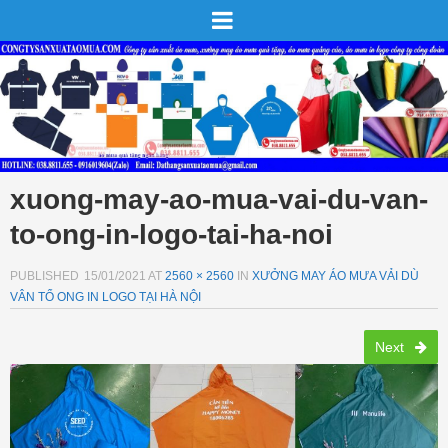
xuong-may-ao-mua-vai-du-van-
to-ong-in-logo-tai-ha-noi
PUBLISHED
15/01/2021
AT
2560 × 2560
IN
XƯỞNG MAY ÁO MƯA VẢI DÙ
VÂN TỔ ONG IN LOGO TẠI HÀ NỘI
Next