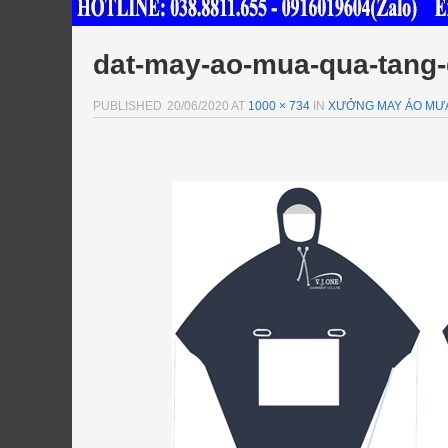
dat-may-ao-mua-qua-tang-
PUBLISHED
20/06/2020
AT
1000 × 734
IN
XƯỞNG MAY ÁO MƯA 