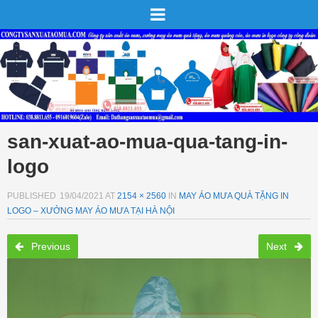
san-xuat-ao-mua-qua-tang-in-
logo
PUBLISHED
19/04/2021
AT
2154 × 2560
IN
MAY ÁO MƯA QUÀ TẶNG IN
LOGO – XƯỞNG MAY ÁO MƯA TẠI HÀ NỘI
Previous
Next