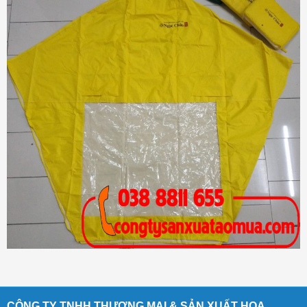
CÔNG TY TNHH THƯƠNG MẠI & SẢN XUẤT HOA