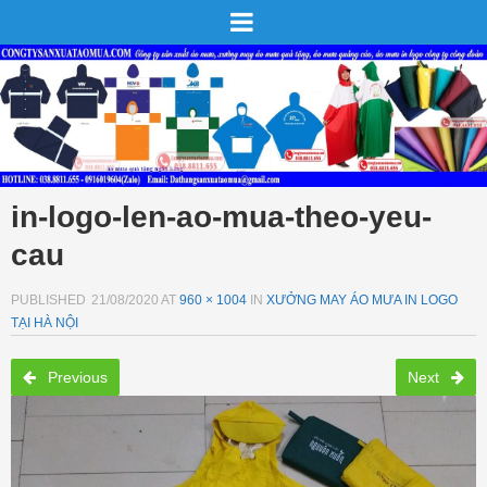
in-logo-len-ao-mua-theo-yeu-
cau
PUBLISHED
21/08/2020
AT
960 × 1004
IN
XƯỞNG MAY ÁO MƯA IN LOGO
TẠI HÀ NỘI
Previous
Next