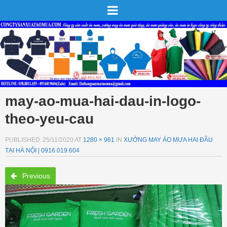
may-ao-mua-hai-dau-in-logo-
theo-yeu-cau
PUBLISHED
25/11/2020
AT
1280 × 961
IN
XƯỞNG MAY ÁO MƯA HAI ĐẦU
TẠI HÀ NỘI | 0916.019.604
Previous