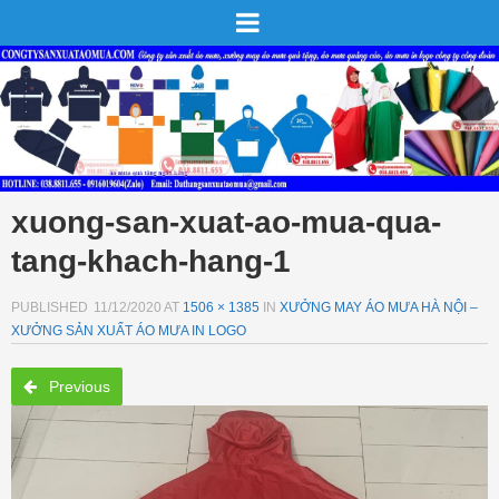
xuong-san-xuat-ao-mua-qua-
tang-khach-hang-1
PUBLISHED
11/12/2020
AT
1506 × 1385
IN
XƯỞNG MAY ÁO MƯA HÀ NỘI –
XƯỞNG SẢN XUẤT ÁO MƯA IN LOGO
Previous