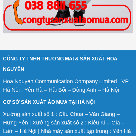
CÔNG TY TNHH THƯƠNG MẠI & SẢN XUẤT HOA
NGUYÊN
Hoa Nguyen Communication Company Limited | VP
Hà Nội : Yên Hà – Hải Bối – Đông Anh – Hà Nội
CƠ SỞ SẢN XUẤT ÁO MƯA TẠI HÀ NỘI
Xưởng sản xuất số 1 : Cầu Chùa – Văn Giang –
Hưng Yên | Xưởng sản xuất số 2 : Kiêu Kị – Gia –
Lâm – Hà Nội | Nhà máy sản xuất tập trung : Yên Hà