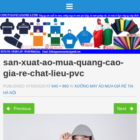
san-xuat-ao-mua-quang-cao-
gia-re-chat-lieu-pvc
PUBLISHED
07/09/2020
AT
640 × 960
IN
XƯỞNG MAY ÁO MƯA GIÁ RẺ TẠI
HÀ NỘI
Previous
Next