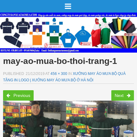
may-ao-mua-bo-thoi-trang-1
PUBLISHED
21/12/2019
AT
456 × 300
IN
XƯỞNG MAY ÁO MƯA BỘ QUÀ
TẶNG IN LOGO | XƯỞNG MAY ÁO MƯA BỘ Ở HÀ NỘI
Previous
Next