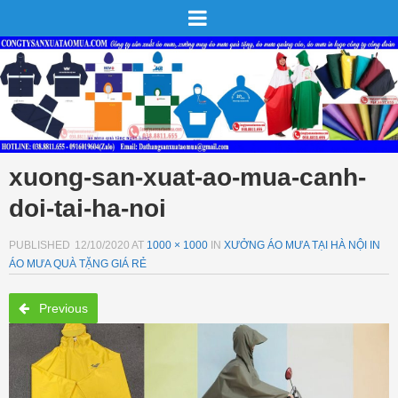
xuong-san-xuat-ao-mua-canh-
doi-tai-ha-noi
PUBLISHED
12/10/2020
AT
1000 × 1000
IN
XƯỞNG ÁO MƯA TẠI HÀ NỘI IN
ÁO MƯA QUÀ TẶNG GIÁ RẺ
Previous