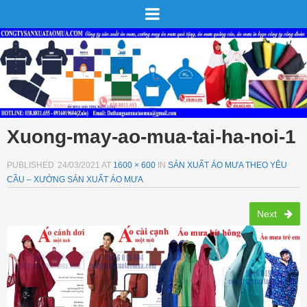
Xuong-may-ao-mua-tai-ha-noi-1
PUBLISHED
24/03/2021
AT
1600 × 600
IN
SẢN XUẤT ÁO MƯA THEO YÊU
CẦU – XƯỞNG SẢN XUẤT ÁO MƯA
Next