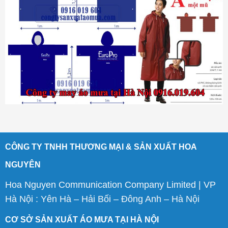
CÔNG TY TNHH THƯƠNG MẠI & SẢN XUẤT HOA
NGUYÊN
Hoa Nguyen Communication Company Limited | VP
Hà Nội : Yên Hà – Hải Bối – Đông Anh – Hà Nội
CƠ SỞ SẢN XUẤT ÁO MƯA TẠI HÀ NỘI