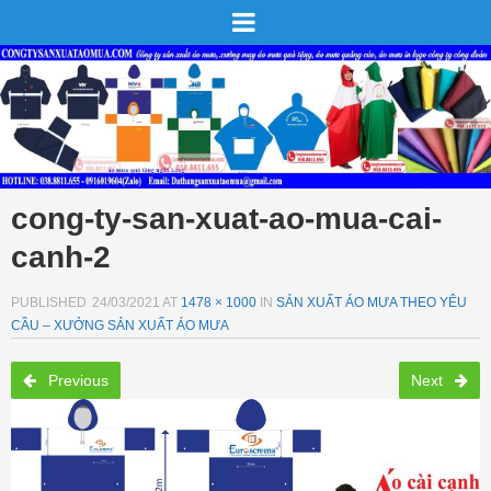
cong-ty-san-xuat-ao-mua-cai-
canh-2
PUBLISHED
24/03/2021
AT
1478 × 1000
IN
SẢN XUẤT ÁO MƯA THEO YÊU
CẦU – XƯỞNG SẢN XUẤT ÁO MƯA
Previous
Next